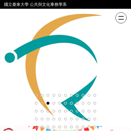
跳
國立臺東大學 公共與文化事務學系
到
主
要
內
容
區