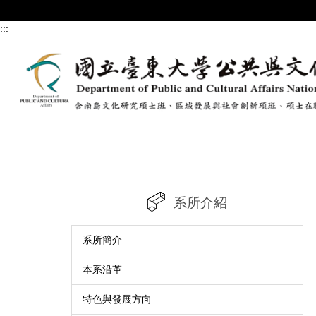
跳
到
:::
主
要
內
容
區
系所介紹
系所簡介
本系沿革
特色與發展方向