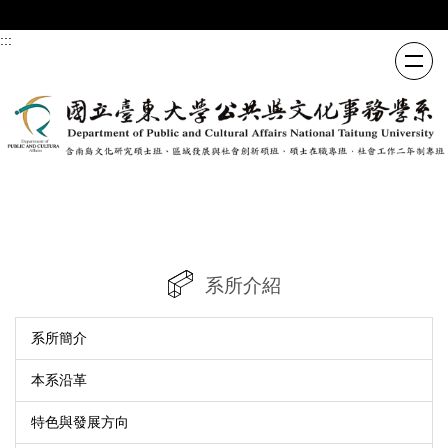
跳
到
:::
主
要
內
容
區
系所介紹
系所簡介
本系沿革
特色與發展方向