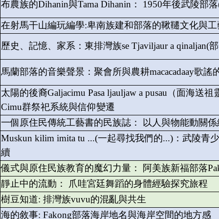
布農族的Dihanin與Tama Dihanin： 1950年後武陵部
在射馬干山編玩編學:卑南族建和部落的鞦韆文化與工
歷史、記憶、家系：東排灣族se Tjaviljaur a qinaljan(部
馬蘭部落的音樂聲景：聚會所與農耕macacadaay歌
太陽的後裔Galjacimu Pasa ljauljaw a pus
Cimu群祭祀系統與信仰變遷
一個原住民傳統工藝書的民族誌： 以人與物能動關係
Muskun kilim imita tu ...(一起尋找我們的.
續
儀式與原住民族教育的魔幻力量： 阿美族新福部落Pakar
靜止中的流動： 爪哇宮廷舞蹈的身體經驗探究旅程
樹豆知道: 排灣族vuvu的混亂與共生
海的敘事: Fakong部落海岸地名與海岸空間的地方感