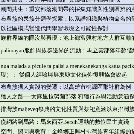
潮間共生：重安部落潮間帶的採集知識與性別區辨的
布農族的民族分類學探索：以系譜組織與植物命名的
以社區模式營造代間學習環境之可能性探討
族群界線的隱沒與再現：池上鄉富興村地方人群互動
palimayan服飾與族群邊界的流動：馬立雲部落年齡
nua malada a picule ta palisi a menekanekanga k
現）： 從個人經驗與屏東縣文化信仰復興協會說起
布農族獵人實踐的變遷：以高雄市桃源區郡社群為例
獵人之路──太麻里拉勞蘭部落 狩獵行為與活動意涵
排灣族maljeveq祭典的文化性質與祭祀意涵以東排灣族p
從網路到馬路：馬來西亞Bersih運動的數位民主實踐
空間、認同與教育：金峰鄉正興村排灣族青年組織的