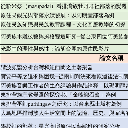
從稻米祭（masupadai）看排灣族牡丹群社部落的變遷
原住民觀光與部落永續發展：以阿朗壹部落為例
原住民族知識與民族教育課程－文化回應教學的初探
阿美族木雕技藝與風格變遷研究─從台東四位阿美族
光影中的理性與感性：論胡台麗的原住民影片
論文名稱
諧波頻譜分析台灣和紐西蘭之土著樂器
實質平等之追求與困境─從兩則判決來看原運後法制
阿美族音樂工作者的生命經驗與作品詮釋－以郭明龍
東排灣族宗教變遷的探究-以「金峰鄉召會」為例
東排灣巫師purhingaw之研究：以台東縣土坂村為例
大鳥地區排灣族人生活空間上的記憶、歷史、與家名
學校裡的部落：星光高職原住民藝能班的個案分析