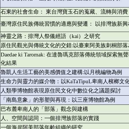
石東的社會生命： 東台灣寶玉石的蒐藏、流轉與消費
臺灣原住民族傳統習慣的適應與變遷： 以排灣族新
神靈之路：排灣人祭儀經語（kai）之研究
原住民觀光與傳統文化的交錯:以臺東阿美族刺桐部落
Daedae ki Taromak: 在達魯瑪克部落傳統領
化結果
魯凱人生活工藝的美感價值之建構:以月桃編物為例
生命力與靈力的媒介物：以KaTaTipuL卑南人檳榔文
人類學博物館表現原住民文化中數位化之議題探討
「南島意象」的形塑與再現：以三座博物館為例
巴布麓卑南人的「部落」觀念與建構
人、空間與認同：一個排灣族部落的實踐
一個海岸阿美部落年齡組織的研究