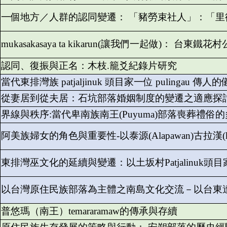
一個地方／人群的認同變遷： 「豬勞束社人」：「
mukasakasaya ta kikarun(讓我們一起做)：
認同、復振與正名：木枝.籠爻紀錄片研究
當代東排灣族 patjaljinuk 頭目家一位 pulingau 傳
從妻居到從夫居：石坑部落婚姻制度的變遷之適應探
界線與秩序:當代卑南族南王(Puyuma)部落喪葬禮俗
阿美族婦女的角色與重要性-以泰源(Alapawan)古拉漢(kurad
東排灣巫文化的延續與變遷：以土坂村Patjalinuk頭
以台灣原住民族部落為主體之南島文化交流－以台東
普悠瑪（南王）temararamaw的傳承與存續