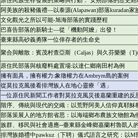
原住民族生存發展的策略與行動： 安朔部落的歷史經
阿美族的殺豬儀禮—以泰源(Alapawan)部落kuradan
文化觀光之所以可能-旭海部落的實踐歷程
巴喜告部落的新騎士—從「機動阿嬤」出發！
臺東縣高砂義勇隊一位倖存者的生命史
聚合與離散：賓茂村查亞斯（Caljas）與久芬樂樂（Tjuv
原住民部落與核廢料處置場:以達仁鄉南田村為例
擁有面具，擁有權力:象徵權力在Ambrym島的案例
從莫拉克風後看排灣族人在地心靈療「遇」
一位原住民新聞工作者對莫拉克風災後嘉蘭重建的反
階序、傳統與現代的交織：以荒野阿美人信仰真耶穌
部落策展人的地方館省思：以海端鄉布農族文物館為
族群、移民與社會適應─臺東縣金峰鄉嘉蘭村魯凱人
排灣族婚禮中pawkuz（下聘）儀式語言之研究：以M